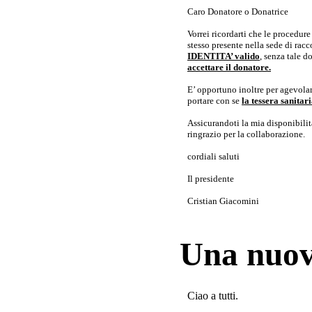
Caro Donatore o Donatrice
Vorrei ricordarti che le procedur
stesso presente nella sede di rac
IDENTITA’ valido
, senza tale 
accettare il donatore.
E’ opportuno inoltre per agevolar
portare con se
la tessera sanita
Assicurandoti la mia disponibilità 
ringrazio per la collaborazione.
cordiali saluti
Il presidente
Cristian Giacomini
Una nuov
Ciao a tutti.