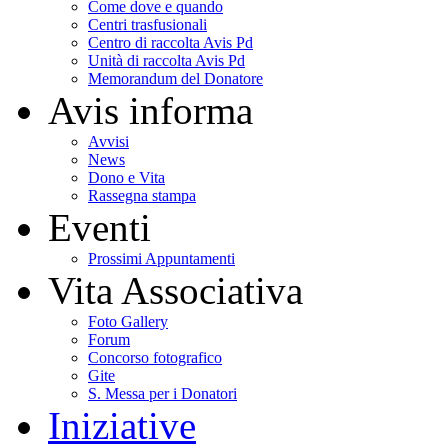
Come dove e quando
Centri trasfusionali
Centro di raccolta Avis Pd
Unità di raccolta Avis Pd
Memorandum del Donatore
Avis informa
Avvisi
News
Dono e Vita
Rassegna stampa
Eventi
Prossimi Appuntamenti
Vita Associativa
Foto Gallery
Forum
Concorso fotografico
Gite
S. Messa per i Donatori
Iniziative