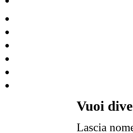
Vuoi div
Lascia
nom