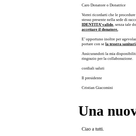
Caro Donatore o Donatrice
Vorrei ricordarti che le procedur
stesso presente nella sede di rac
IDENTITA’ valido
, senza tale 
accettare il donatore.
E’ opportuno inoltre per agevolar
portare con se
la tessera sanita
Assicurandoti la mia disponibilità 
ringrazio per la collaborazione.
cordiali saluti
Il presidente
Cristian Giacomini
Una nuov
Ciao a tutti.