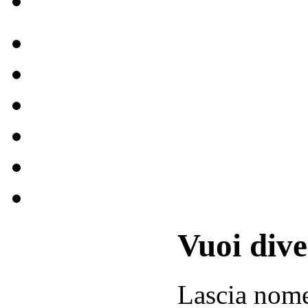
Vuoi div
Lascia
nom