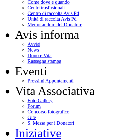
Come dove e quando
Centri trasfusionali
Centro di raccolta Avis Pd
Unità di raccolta Avis Pd
Memorandum del Donatore
Avis informa
Avvisi
News
Dono e Vita
Rassegna stampa
Eventi
Prossimi Appuntamenti
Vita Associativa
Foto Gallery
Forum
Concorso fotografico
Gite
S. Messa per i Donatori
Iniziative