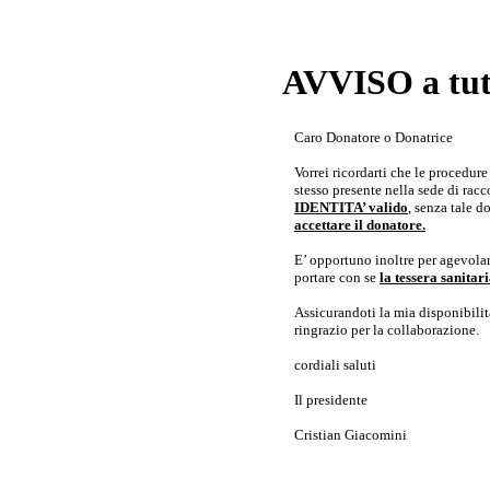
AVVISO a tutt
Caro Donatore o Donatrice
Vorrei ricordarti che le procedur
stesso presente nella sede di rac
IDENTITA’ valido
, senza tale 
accettare il donatore.
E’ opportuno inoltre per agevolar
portare con se
la tessera sanita
Assicurandoti la mia disponibilità 
ringrazio per la collaborazione.
cordiali saluti
Il presidente
Cristian Giacomini