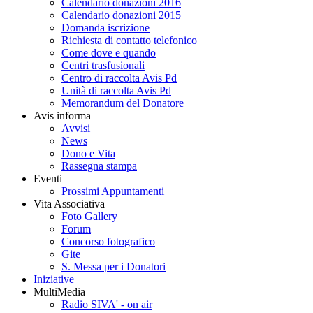
Calendario donazioni 2016
Calendario donazioni 2015
Domanda iscrizione
Richiesta di contatto telefonico
Come dove e quando
Centri trasfusionali
Centro di raccolta Avis Pd
Unità di raccolta Avis Pd
Memorandum del Donatore
Avis informa
Avvisi
News
Dono e Vita
Rassegna stampa
Eventi
Prossimi Appuntamenti
Vita Associativa
Foto Gallery
Forum
Concorso fotografico
Gite
S. Messa per i Donatori
Iniziative
MultiMedia
Radio SIVA' - on air