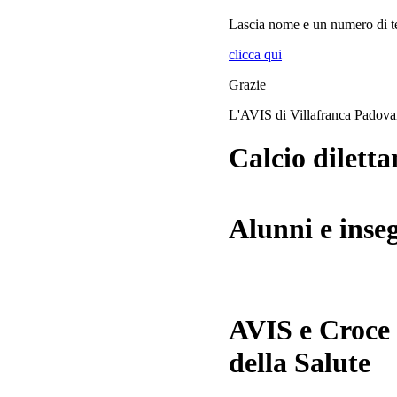
Lascia
nome
e
un numero di te
clicca qui
Grazie
L'AVIS di Villafranca Padov
Calcio diletta
Alunni e inse
AVIS e Croce
della Salute