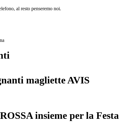
lefono, al resto penseremo noi.
ana
nti
gnanti magliette AVIS
 ROSSA insieme per la Festa