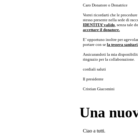
Caro Donatore o Donatrice
Vorrei ricordarti che le procedur
stesso presente nella sede di rac
IDENTITA’ valido
, senza tale 
accettare il donatore.
E’ opportuno inoltre per agevolar
portare con se
la tessera sanita
Assicurandoti la mia disponibilità 
ringrazio per la collaborazione.
cordiali saluti
Il presidente
Cristian Giacomini
Una nuov
Ciao a tutti.