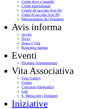
Come dove e quando
Centri trasfusionali
Centro di raccolta Avis Pd
Unità di raccolta Avis Pd
Memorandum del Donatore
Avis informa
Avvisi
News
Dono e Vita
Rassegna stampa
Eventi
Prossimi Appuntamenti
Vita Associativa
Foto Gallery
Forum
Concorso fotografico
Gite
S. Messa per i Donatori
Iniziative