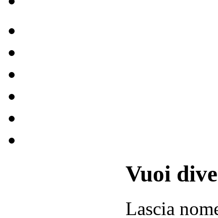
Vuoi div
Lascia
nom