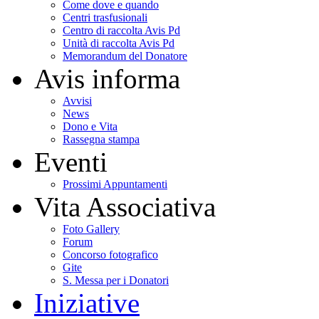
Come dove e quando
Centri trasfusionali
Centro di raccolta Avis Pd
Unità di raccolta Avis Pd
Memorandum del Donatore
Avis informa
Avvisi
News
Dono e Vita
Rassegna stampa
Eventi
Prossimi Appuntamenti
Vita Associativa
Foto Gallery
Forum
Concorso fotografico
Gite
S. Messa per i Donatori
Iniziative