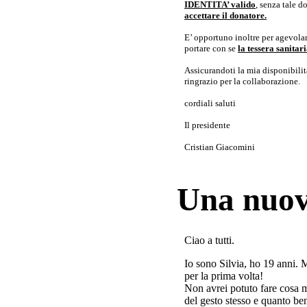
IDENTITA’ valido
, senza tale 
accettare il donatore.
E’ opportuno inoltre per agevolar
portare con se
la tessera sanita
Assicurandoti la mia disponibilità 
ringrazio per la collaborazione.
cordiali saluti
Il presidente
Cristian Giacomini
Una nuov
Ciao a tutti.
Io sono Silvia, ho 19 anni. 
per la prima volta!
Non avrei potuto fare cosa 
del gesto stesso e quanto ben