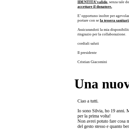
IDENTITA’ valido
, senza tale 
accettare il donatore.
E’ opportuno inoltre per agevolar
portare con se
la tessera sanita
Assicurandoti la mia disponibilità 
ringrazio per la collaborazione.
cordiali saluti
Il presidente
Cristian Giacomini
Una nuov
Ciao a tutti.
Io sono Silvia, ho 19 anni. 
per la prima volta!
Non avrei potuto fare cosa 
del gesto stesso e quanto ben