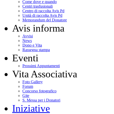
Come dove e quando
Centri trasfusionali
Centro di raccolta Avis Pd
Unità di raccolta Avis Pd
Memorandum del Donatore
Avis informa
Avvisi
News
Dono e Vita
Rassegna stampa
Eventi
Prossimi Appuntamenti
Vita Associativa
Foto Gallery
Forum
Concorso fotografico
Gite
S. Messa per i Donatori
Iniziative