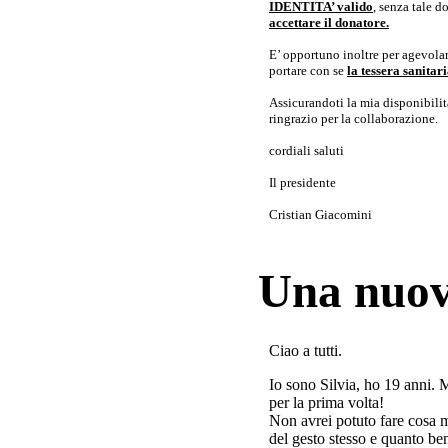
IDENTITA’ valido
, senza tale 
accettare il donatore.
E’ opportuno inoltre per agevolar
portare con se
la tessera sanita
Assicurandoti la mia disponibilità 
ringrazio per la collaborazione.
cordiali saluti
Il presidente
Cristian Giacomini
Una nuov
Ciao a tutti.
Io sono Silvia, ho 19 anni. 
per la prima volta!
Non avrei potuto fare cosa 
del gesto stesso e quanto ben