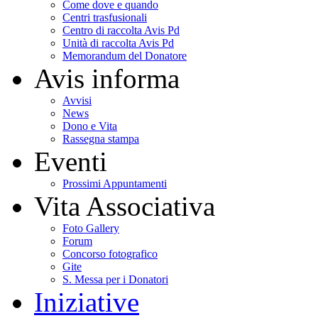
Come dove e quando
Centri trasfusionali
Centro di raccolta Avis Pd
Unità di raccolta Avis Pd
Memorandum del Donatore
Avis informa
Avvisi
News
Dono e Vita
Rassegna stampa
Eventi
Prossimi Appuntamenti
Vita Associativa
Foto Gallery
Forum
Concorso fotografico
Gite
S. Messa per i Donatori
Iniziative