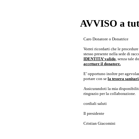
AVVISO a tutt
Caro Donatore o Donatrice
Vorrei ricordarti che le procedur
stesso presente nella sede di rac
IDENTITA’ valido
, senza tale 
accettare il donatore.
E’ opportuno inoltre per agevolar
portare con se
la tessera sanita
Assicurandoti la mia disponibilità 
ringrazio per la collaborazione.
cordiali saluti
Il presidente
Cristian Giacomini