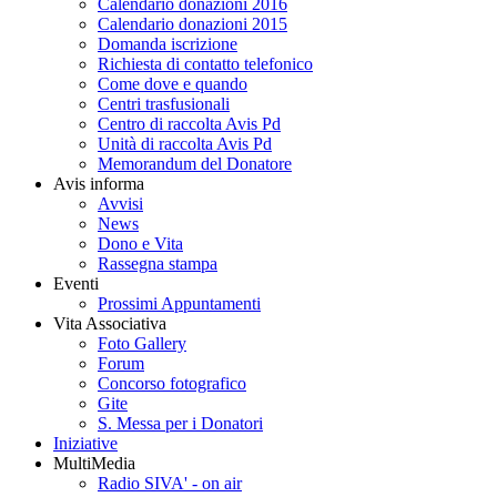
Calendario donazioni 2016
Calendario donazioni 2015
Domanda iscrizione
Richiesta di contatto telefonico
Come dove e quando
Centri trasfusionali
Centro di raccolta Avis Pd
Unità di raccolta Avis Pd
Memorandum del Donatore
Avis informa
Avvisi
News
Dono e Vita
Rassegna stampa
Eventi
Prossimi Appuntamenti
Vita Associativa
Foto Gallery
Forum
Concorso fotografico
Gite
S. Messa per i Donatori
Iniziative
MultiMedia
Radio SIVA' - on air