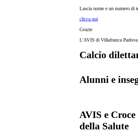
Lascia
nome
e
un numero di te
clicca qui
Grazie
L'AVIS di Villafranca Padov
Calcio diletta
Alunni e inse
AVIS e Croce
della Salute