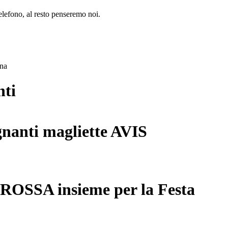
lefono, al resto penseremo noi.
ana
nti
gnanti magliette AVIS
 ROSSA insieme per la Festa