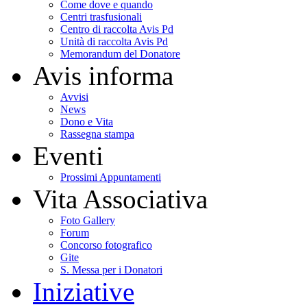
Come dove e quando
Centri trasfusionali
Centro di raccolta Avis Pd
Unità di raccolta Avis Pd
Memorandum del Donatore
Avis informa
Avvisi
News
Dono e Vita
Rassegna stampa
Eventi
Prossimi Appuntamenti
Vita Associativa
Foto Gallery
Forum
Concorso fotografico
Gite
S. Messa per i Donatori
Iniziative