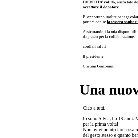
IDENTITA’ valido
, senza tale 
accettare il donatore.
E’ opportuno inoltre per agevolar
portare con se
la tessera sanita
Assicurandoti la mia disponibilità 
ringrazio per la collaborazione.
cordiali saluti
Il presidente
Cristian Giacomini
Una nuov
Ciao a tutti.
Io sono Silvia, ho 19 anni. 
per la prima volta!
Non avrei potuto fare cosa 
del gesto stesso e quanto ben