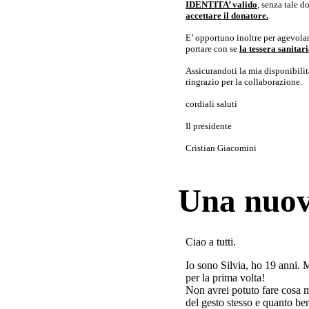
IDENTITA’ valido
, senza tale 
accettare il donatore.
E’ opportuno inoltre per agevolar
portare con se
la tessera sanita
Assicurandoti la mia disponibilità 
ringrazio per la collaborazione.
cordiali saluti
Il presidente
Cristian Giacomini
Una nuov
Ciao a tutti.
Io sono Silvia, ho 19 anni. 
per la prima volta!
Non avrei potuto fare cosa 
del gesto stesso e quanto ben