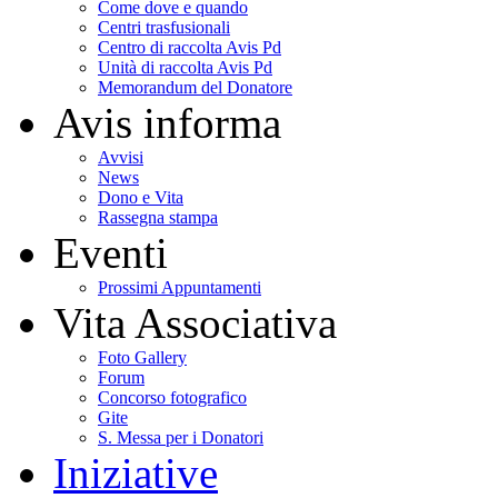
Come dove e quando
Centri trasfusionali
Centro di raccolta Avis Pd
Unità di raccolta Avis Pd
Memorandum del Donatore
Avis informa
Avvisi
News
Dono e Vita
Rassegna stampa
Eventi
Prossimi Appuntamenti
Vita Associativa
Foto Gallery
Forum
Concorso fotografico
Gite
S. Messa per i Donatori
Iniziative