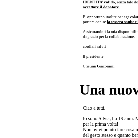
IDENTITA’ valido
, senza tale 
accettare il donatore.
E’ opportuno inoltre per agevolar
portare con se
la tessera sanita
Assicurandoti la mia disponibilità 
ringrazio per la collaborazione.
cordiali saluti
Il presidente
Cristian Giacomini
Una nuov
Ciao a tutti.
Io sono Silvia, ho 19 anni. 
per la prima volta!
Non avrei potuto fare cosa 
del gesto stesso e quanto ben