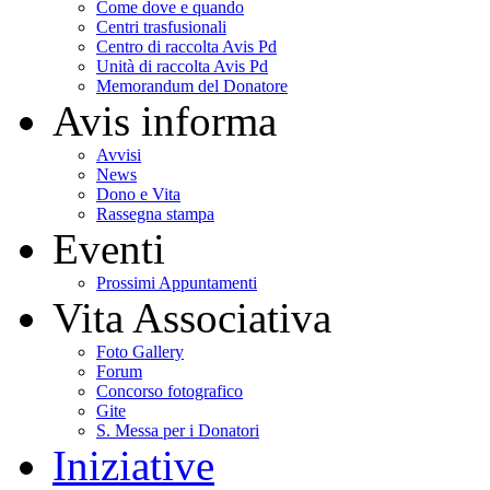
Come dove e quando
Centri trasfusionali
Centro di raccolta Avis Pd
Unità di raccolta Avis Pd
Memorandum del Donatore
Avis informa
Avvisi
News
Dono e Vita
Rassegna stampa
Eventi
Prossimi Appuntamenti
Vita Associativa
Foto Gallery
Forum
Concorso fotografico
Gite
S. Messa per i Donatori
Iniziative