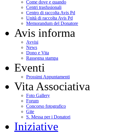
Come dove e quando
Centri trasfusionali
Centro di raccolta Avis Pd
Unità di raccolta Avis Pd
Memorandum del Donatore
Avis informa
Avvisi
News
Dono e Vita
Rassegna stampa
Eventi
Prossimi Appuntamenti
Vita Associativa
Foto Gallery
Forum
Concorso fotografico
Gite
S. Messa per i Donatori
Iniziative