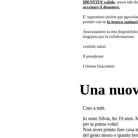
IDENTITA’ valido
, senza tale 
accettare il donatore.
E’ opportuno inoltre per agevolar
portare con se
la tessera sanita
Assicurandoti la mia disponibilità 
ringrazio per la collaborazione.
cordiali saluti
Il presidente
Cristian Giacomini
Una nuov
Ciao a tutti.
Io sono Silvia, ho 19 anni. 
per la prima volta!
Non avrei potuto fare cosa 
del gesto stesso e quanto ben