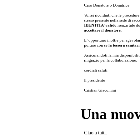
Caro Donatore o Donatrice
Vorrei ricordarti che le procedur
stesso presente nella sede di rac
IDENTITA’ valido
, senza tale 
accettare il donatore.
E’ opportuno inoltre per agevolar
portare con se
la tessera sanita
Assicurandoti la mia disponibilità 
ringrazio per la collaborazione.
cordiali saluti
Il presidente
Cristian Giacomini
Una nuov
Ciao a tutti.