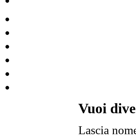
Vuoi div
Lascia
nom