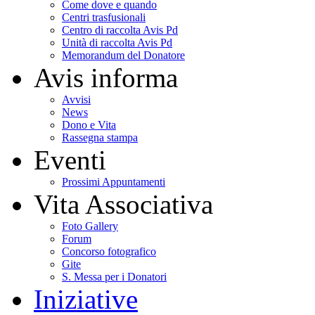
Come dove e quando
Centri trasfusionali
Centro di raccolta Avis Pd
Unità di raccolta Avis Pd
Memorandum del Donatore
Avis informa
Avvisi
News
Dono e Vita
Rassegna stampa
Eventi
Prossimi Appuntamenti
Vita Associativa
Foto Gallery
Forum
Concorso fotografico
Gite
S. Messa per i Donatori
Iniziative