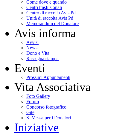
Come dove e quando
Centri trasfusionali
Centro di raccolta Avis Pd
Unità di raccolta Avis Pd
Memorandum del Donatore
Avis informa
Avvisi
News
Dono e Vita
Rassegna stampa
Eventi
Prossimi Appuntamenti
Vita Associativa
Foto Gallery
Forum
Concorso fotografico
Gite
S. Messa per i Donatori
Iniziative