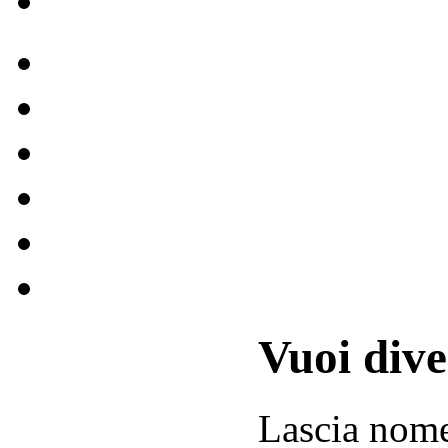
Vuoi div
Lascia
nom