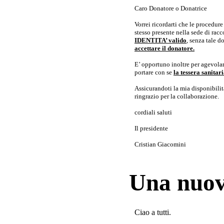
Caro Donatore o Donatrice
Vorrei ricordarti che le procedur
stesso presente nella sede di rac
IDENTITA’ valido
, senza tale 
accettare il donatore.
E’ opportuno inoltre per agevolar
portare con se
la tessera sanita
Assicurandoti la mia disponibilità 
ringrazio per la collaborazione.
cordiali saluti
Il presidente
Cristian Giacomini
Una nuov
Ciao a tutti.