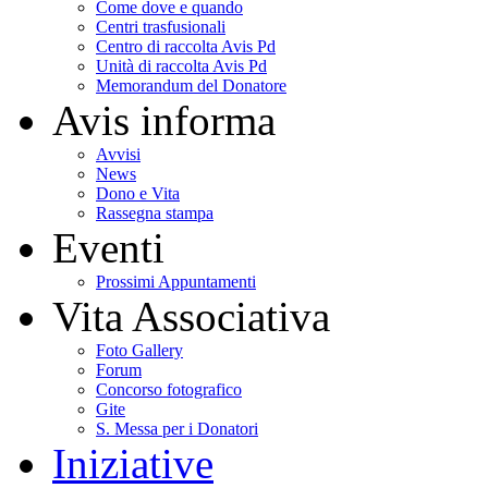
Come dove e quando
Centri trasfusionali
Centro di raccolta Avis Pd
Unità di raccolta Avis Pd
Memorandum del Donatore
Avis informa
Avvisi
News
Dono e Vita
Rassegna stampa
Eventi
Prossimi Appuntamenti
Vita Associativa
Foto Gallery
Forum
Concorso fotografico
Gite
S. Messa per i Donatori
Iniziative