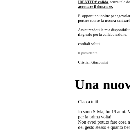
IDENTITA’ valido
, senza tale 
accettare il donatore.
E’ opportuno inoltre per agevolar
portare con se
la tessera sanita
Assicurandoti la mia disponibilità 
ringrazio per la collaborazione.
cordiali saluti
Il presidente
Cristian Giacomini
Una nuov
Ciao a tutti.
Io sono Silvia, ho 19 anni. 
per la prima volta!
Non avrei potuto fare cosa 
del gesto stesso e quanto ben