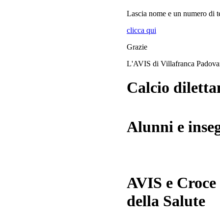
Lascia
nome
e
un numero di te
clicca qui
Grazie
L'AVIS di Villafranca Padov
Calcio diletta
Alunni e inse
AVIS e Croce
della Salute