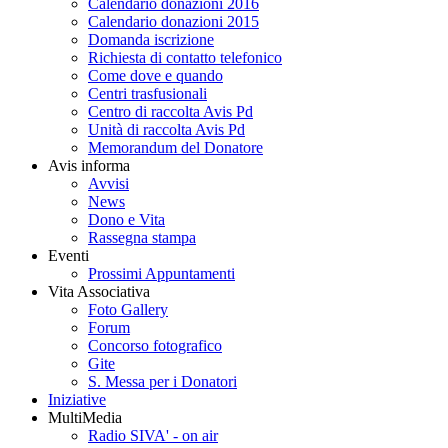
Calendario donazioni 2016
Calendario donazioni 2015
Domanda iscrizione
Richiesta di contatto telefonico
Come dove e quando
Centri trasfusionali
Centro di raccolta Avis Pd
Unità di raccolta Avis Pd
Memorandum del Donatore
Avis informa
Avvisi
News
Dono e Vita
Rassegna stampa
Eventi
Prossimi Appuntamenti
Vita Associativa
Foto Gallery
Forum
Concorso fotografico
Gite
S. Messa per i Donatori
Iniziative
MultiMedia
Radio SIVA' - on air