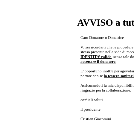
AVVISO a tutt
Caro Donatore o Donatrice
Vorrei ricordarti che le procedur
stesso presente nella sede di rac
IDENTITA’ valido
, senza tale 
accettare il donatore.
E’ opportuno inoltre per agevolar
portare con se
la tessera sanita
Assicurandoti la mia disponibilità 
ringrazio per la collaborazione.
cordiali saluti
Il presidente
Cristian Giacomini