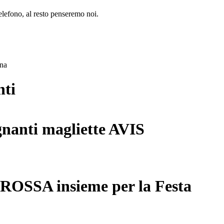
lefono, al resto penseremo noi.
ana
nti
gnanti magliette AVIS
 ROSSA insieme per la Festa