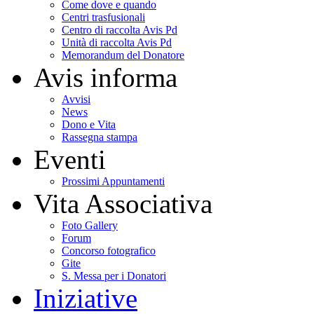
Come dove e quando
Centri trasfusionali
Centro di raccolta Avis Pd
Unità di raccolta Avis Pd
Memorandum del Donatore
Avis informa
Avvisi
News
Dono e Vita
Rassegna stampa
Eventi
Prossimi Appuntamenti
Vita Associativa
Foto Gallery
Forum
Concorso fotografico
Gite
S. Messa per i Donatori
Iniziative