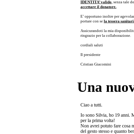
IDENTITA’ valido
, senza tale 
accettare il donatore.
E’ opportuno inoltre per agevolar
portare con se
la tessera sanita
Assicurandoti la mia disponibilità 
ringrazio per la collaborazione.
cordiali saluti
Il presidente
Cristian Giacomini
Una nuov
Ciao a tutti.
Io sono Silvia, ho 19 anni. 
per la prima volta!
Non avrei potuto fare cosa 
del gesto stesso e quanto ben