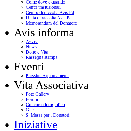
Come dove e quando
Centri trasfusionali
Centro di raccolta Avis Pd
Unità di raccolta Avis Pd
Memorandum del Donatore
Avis informa
Avvisi
News
Dono e Vita
Rassegna stampa
Eventi
Prossimi Appuntamenti
Vita Associativa
Foto Gallery
Forum
Concorso fotografico
Gite
S. Messa per i Donatori
Iniziative