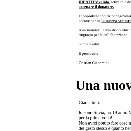
IDENTITA’ valido
, senza tale 
accettare il donatore.
E’ opportuno inoltre per agevolar
portare con se
la tessera sanita
Assicurandoti la mia disponibilità 
ringrazio per la collaborazione.
cordiali saluti
Il presidente
Cristian Giacomini
Una nuov
Ciao a tutti.
Io sono Silvia, ho 19 anni. 
per la prima volta!
Non avrei potuto fare cosa 
del gesto stesso e quanto ben