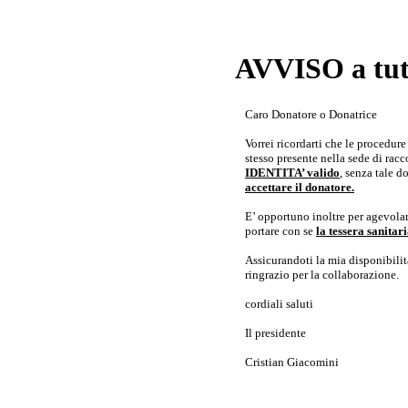
AVVISO a tutt
Caro Donatore o Donatrice
Vorrei ricordarti che le procedur
stesso presente nella sede di rac
IDENTITA’ valido
, senza tale 
accettare il donatore.
E’ opportuno inoltre per agevolar
portare con se
la tessera sanita
Assicurandoti la mia disponibilità 
ringrazio per la collaborazione.
cordiali saluti
Il presidente
Cristian Giacomini