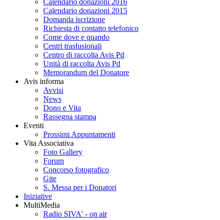
Calendario donazioni 2016
Calendario donazioni 2015
Domanda iscrizione
Richiesta di contatto telefonico
Come dove e quando
Centri trasfusionali
Centro di raccolta Avis Pd
Unità di raccolta Avis Pd
Memorandum del Donatore
Avis informa
Avvisi
News
Dono e Vita
Rassegna stampa
Eventi
Prossimi Appuntamenti
Vita Associativa
Foto Gallery
Forum
Concorso fotografico
Gite
S. Messa per i Donatori
Iniziative
MultiMedia
Radio SIVA' - on air