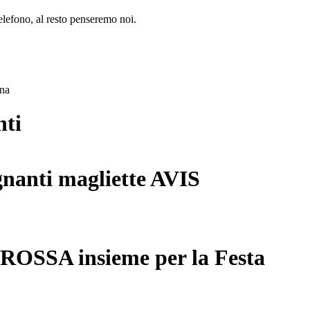
lefono, al resto penseremo noi.
ana
nti
gnanti magliette AVIS
 ROSSA insieme per la Festa