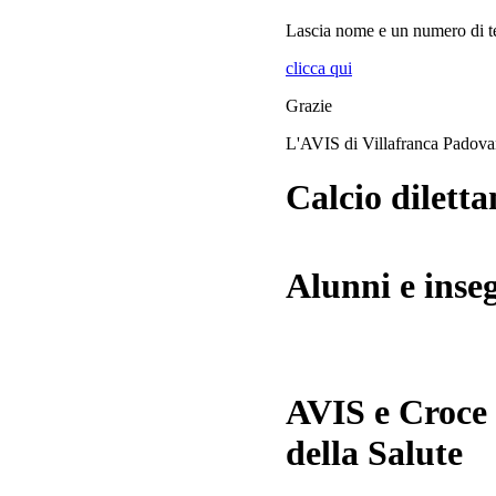
Lascia
nome
e
un numero di te
clicca qui
Grazie
L'AVIS di Villafranca Padov
Calcio diletta
Alunni e inse
AVIS e Croce
della Salute