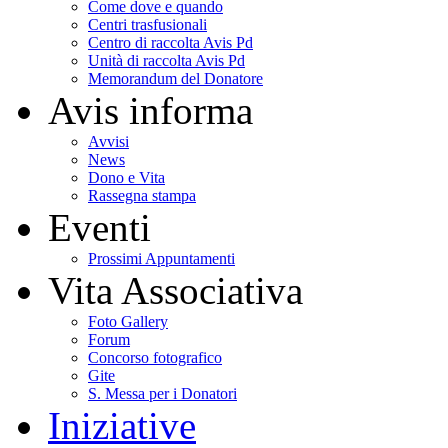
Come dove e quando
Centri trasfusionali
Centro di raccolta Avis Pd
Unità di raccolta Avis Pd
Memorandum del Donatore
Avis informa
Avvisi
News
Dono e Vita
Rassegna stampa
Eventi
Prossimi Appuntamenti
Vita Associativa
Foto Gallery
Forum
Concorso fotografico
Gite
S. Messa per i Donatori
Iniziative