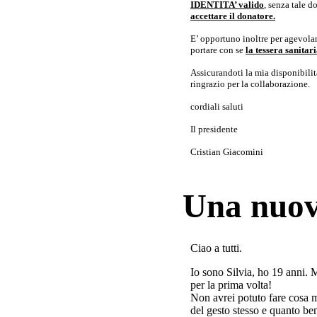
IDENTITA’ valido
, senza tale 
accettare il donatore.
E’ opportuno inoltre per agevolar
portare con se
la tessera sanita
Assicurandoti la mia disponibilità 
ringrazio per la collaborazione.
cordiali saluti
Il presidente
Cristian Giacomini
Una nuov
Ciao a tutti.
Io sono Silvia, ho 19 anni. 
per la prima volta!
Non avrei potuto fare cosa 
del gesto stesso e quanto ben