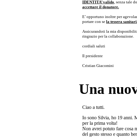
IDENTITA’ valido
, senza tale 
accettare il donatore.
E’ opportuno inoltre per agevolar
portare con se
la tessera sanita
Assicurandoti la mia disponibilità 
ringrazio per la collaborazione.
cordiali saluti
Il presidente
Cristian Giacomini
Una nuov
Ciao a tutti.
Io sono Silvia, ho 19 anni. 
per la prima volta!
Non avrei potuto fare cosa 
del gesto stesso e quanto ben