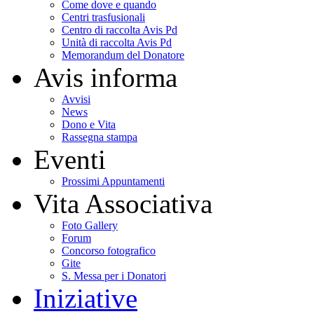
Come dove e quando
Centri trasfusionali
Centro di raccolta Avis Pd
Unità di raccolta Avis Pd
Memorandum del Donatore
Avis informa
Avvisi
News
Dono e Vita
Rassegna stampa
Eventi
Prossimi Appuntamenti
Vita Associativa
Foto Gallery
Forum
Concorso fotografico
Gite
S. Messa per i Donatori
Iniziative