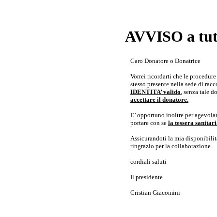
AVVISO a tutt
Caro Donatore o Donatrice
Vorrei ricordarti che le procedur
stesso presente nella sede di rac
IDENTITA’ valido
, senza tale 
accettare il donatore.
E’ opportuno inoltre per agevolar
portare con se
la tessera sanita
Assicurandoti la mia disponibilità 
ringrazio per la collaborazione.
cordiali saluti
Il presidente
Cristian Giacomini