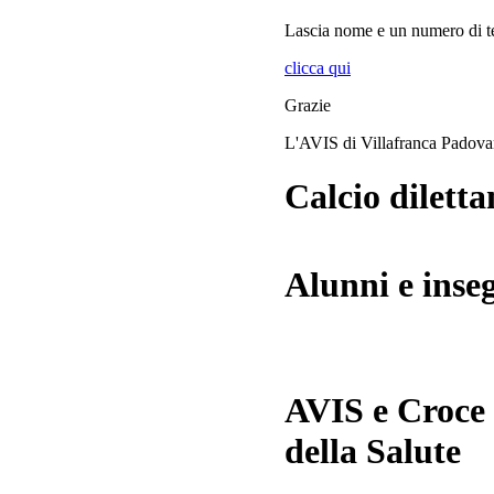
Lascia
nome
e
un numero di te
clicca qui
Grazie
L'AVIS di Villafranca Padov
Calcio diletta
Alunni e inse
AVIS e Croce
della Salute