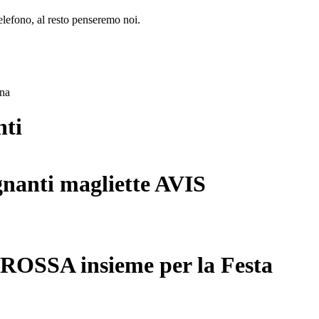
lefono, al resto penseremo noi.
ana
nti
gnanti magliette AVIS
 ROSSA insieme per la Festa