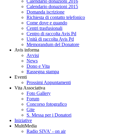
Calendario donazioni 2016
Calendario donazioni 2015
Domanda iscrizione
Richiesta di contatto telefonico
Come dove e quando
Centri trasfusionali
Centro di raccolta Avis Pd
Unità di raccolta Avis Pd
Memorandum del Donatore
Avis informa
Avvisi
News
Dono e Vita
Rassegna stampa
Eventi
Prossimi Appuntamenti
Vita Associativa
Foto Gallery
Forum
Concorso fotografico
Gite
S. Messa per i Donatori
Iniziative
MultiMedia
Radio SIVA' - on air