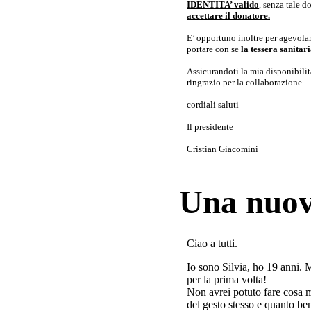
IDENTITA’ valido
, senza tale 
accettare il donatore.
E’ opportuno inoltre per agevolar
portare con se
la tessera sanita
Assicurandoti la mia disponibilità 
ringrazio per la collaborazione.
cordiali saluti
Il presidente
Cristian Giacomini
Una nuov
Ciao a tutti.
Io sono Silvia, ho 19 anni. 
per la prima volta!
Non avrei potuto fare cosa 
del gesto stesso e quanto ben