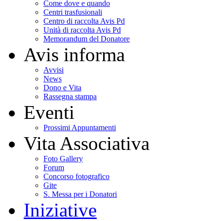
Come dove e quando
Centri trasfusionali
Centro di raccolta Avis Pd
Unità di raccolta Avis Pd
Memorandum del Donatore
Avis informa
Avvisi
News
Dono e Vita
Rassegna stampa
Eventi
Prossimi Appuntamenti
Vita Associativa
Foto Gallery
Forum
Concorso fotografico
Gite
S. Messa per i Donatori
Iniziative