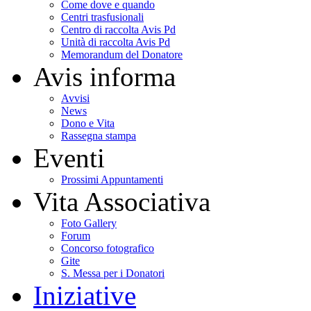
Come dove e quando
Centri trasfusionali
Centro di raccolta Avis Pd
Unità di raccolta Avis Pd
Memorandum del Donatore
Avis informa
Avvisi
News
Dono e Vita
Rassegna stampa
Eventi
Prossimi Appuntamenti
Vita Associativa
Foto Gallery
Forum
Concorso fotografico
Gite
S. Messa per i Donatori
Iniziative