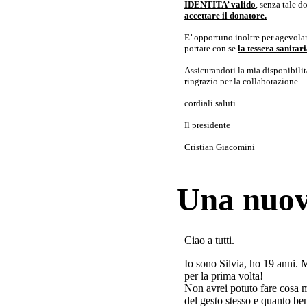
IDENTITA’ valido
, senza tale 
accettare il donatore.
E’ opportuno inoltre per agevolar
portare con se
la tessera sanita
Assicurandoti la mia disponibilità 
ringrazio per la collaborazione.
cordiali saluti
Il presidente
Cristian Giacomini
Una nuov
Ciao a tutti.
Io sono Silvia, ho 19 anni. 
per la prima volta!
Non avrei potuto fare cosa 
del gesto stesso e quanto ben