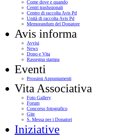
Come dove e quando
Centri trasfusionali
Centro di raccolta Avis Pd
Unità di raccolta Avis Pd
Memorandum del Donatore
Avis informa
Avvisi
News
Dono e Vita
Rassegna stampa
Eventi
Prossimi Appuntamenti
Vita Associativa
Foto Gallery
Forum
Concorso fotografico
Gite
S. Messa per i Donatori
Iniziative