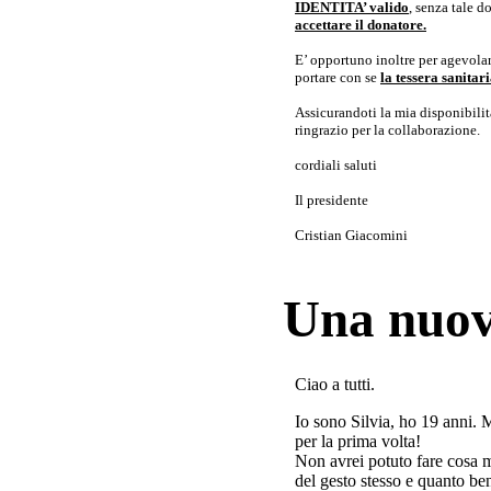
IDENTITA’ valido
, senza tale 
accettare il donatore.
E’ opportuno inoltre per agevolar
portare con se
la tessera sanita
Assicurandoti la mia disponibilità 
ringrazio per la collaborazione.
cordiali saluti
Il presidente
Cristian Giacomini
Una nuov
Ciao a tutti.
Io sono Silvia, ho 19 anni. 
per la prima volta!
Non avrei potuto fare cosa 
del gesto stesso e quanto ben