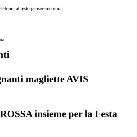
lefono, al resto penseremo noi.
ana
nti
gnanti magliette AVIS
 ROSSA insieme per la Festa