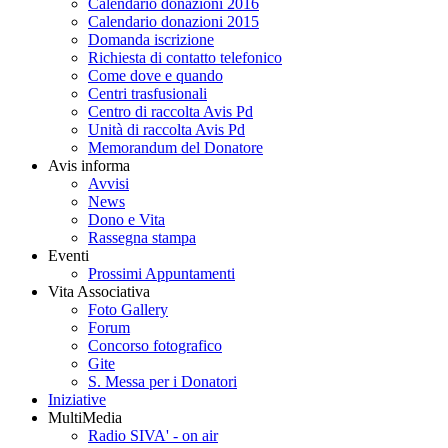
Calendario donazioni 2016
Calendario donazioni 2015
Domanda iscrizione
Richiesta di contatto telefonico
Come dove e quando
Centri trasfusionali
Centro di raccolta Avis Pd
Unità di raccolta Avis Pd
Memorandum del Donatore
Avis informa
Avvisi
News
Dono e Vita
Rassegna stampa
Eventi
Prossimi Appuntamenti
Vita Associativa
Foto Gallery
Forum
Concorso fotografico
Gite
S. Messa per i Donatori
Iniziative
MultiMedia
Radio SIVA' - on air