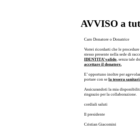
AVVISO a tutt
Caro Donatore o Donatrice
Vorrei ricordarti che le procedur
stesso presente nella sede di rac
IDENTITA’ valido
, senza tale 
accettare il donatore.
E’ opportuno inoltre per agevolar
portare con se
la tessera sanita
Assicurandoti la mia disponibilità 
ringrazio per la collaborazione.
cordiali saluti
Il presidente
Cristian Giacomini