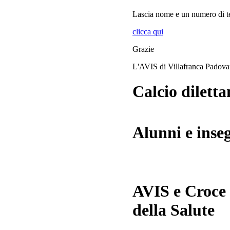
Lascia
nome
e
un numero di te
clicca qui
Grazie
L'AVIS di Villafranca Padov
Calcio diletta
Alunni e inse
AVIS e Croce
della Salute