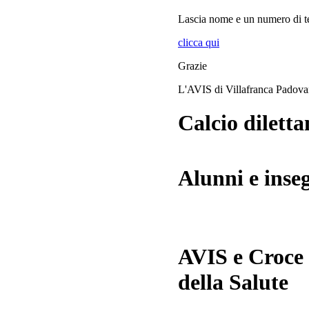
Lascia
nome
e
un numero di te
clicca qui
Grazie
L'AVIS di Villafranca Padov
Calcio diletta
Alunni e inse
AVIS e Croce
della Salute