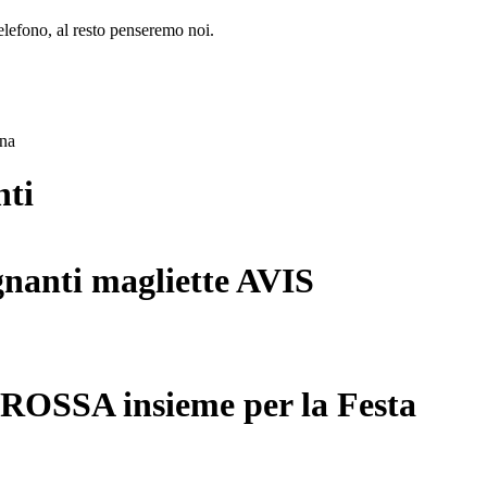
lefono, al resto penseremo noi.
ana
nti
gnanti magliette AVIS
 ROSSA insieme per la Festa