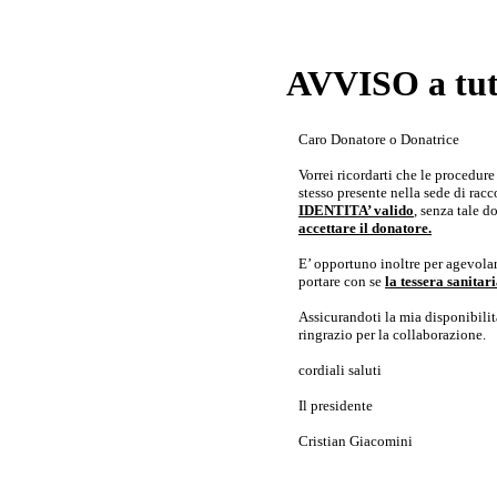
AVVISO a tutt
Caro Donatore o Donatrice
Vorrei ricordarti che le procedur
stesso presente nella sede di rac
IDENTITA’ valido
, senza tale 
accettare il donatore.
E’ opportuno inoltre per agevolar
portare con se
la tessera sanita
Assicurandoti la mia disponibilità 
ringrazio per la collaborazione.
cordiali saluti
Il presidente
Cristian Giacomini