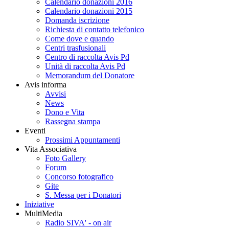
Calendario donazioni 2016
Calendario donazioni 2015
Domanda iscrizione
Richiesta di contatto telefonico
Come dove e quando
Centri trasfusionali
Centro di raccolta Avis Pd
Unità di raccolta Avis Pd
Memorandum del Donatore
Avis informa
Avvisi
News
Dono e Vita
Rassegna stampa
Eventi
Prossimi Appuntamenti
Vita Associativa
Foto Gallery
Forum
Concorso fotografico
Gite
S. Messa per i Donatori
Iniziative
MultiMedia
Radio SIVA' - on air