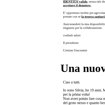
IDENTITA’ valido
, senza tale 
accettare il donatore.
E’ opportuno inoltre per agevolar
portare con se
la tessera sanita
Assicurandoti la mia disponibilità 
ringrazio per la collaborazione.
cordiali saluti
Il presidente
Cristian Giacomini
Una nuov
Ciao a tutti.
Io sono Silvia, ho 19 anni. 
per la prima volta!
Non avrei potuto fare cosa 
del gesto stesso e quanto ben