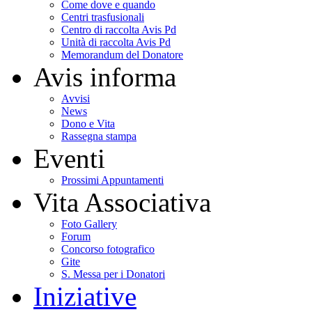
Come dove e quando
Centri trasfusionali
Centro di raccolta Avis Pd
Unità di raccolta Avis Pd
Memorandum del Donatore
Avis informa
Avvisi
News
Dono e Vita
Rassegna stampa
Eventi
Prossimi Appuntamenti
Vita Associativa
Foto Gallery
Forum
Concorso fotografico
Gite
S. Messa per i Donatori
Iniziative