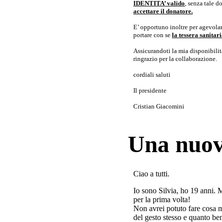
IDENTITA’ valido
, senza tale 
accettare il donatore.
E’ opportuno inoltre per agevolar
portare con se
la tessera sanita
Assicurandoti la mia disponibilità 
ringrazio per la collaborazione.
cordiali saluti
Il presidente
Cristian Giacomini
Una nuov
Ciao a tutti.
Io sono Silvia, ho 19 anni. 
per la prima volta!
Non avrei potuto fare cosa 
del gesto stesso e quanto ben