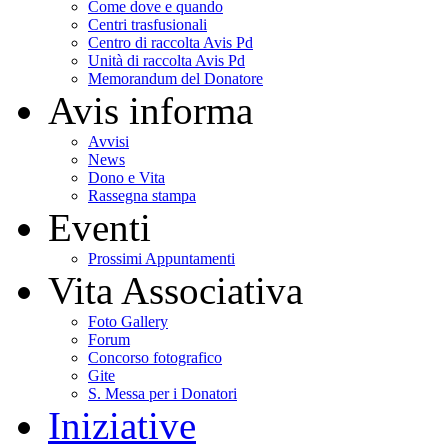
Come dove e quando
Centri trasfusionali
Centro di raccolta Avis Pd
Unità di raccolta Avis Pd
Memorandum del Donatore
Avis informa
Avvisi
News
Dono e Vita
Rassegna stampa
Eventi
Prossimi Appuntamenti
Vita Associativa
Foto Gallery
Forum
Concorso fotografico
Gite
S. Messa per i Donatori
Iniziative