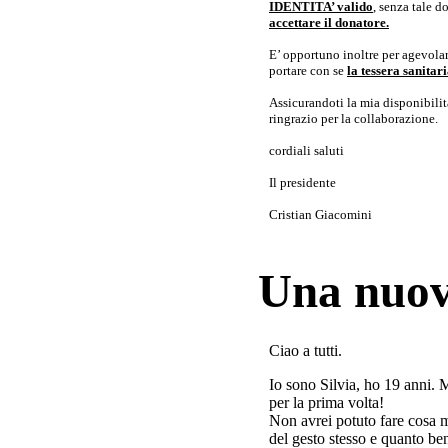
IDENTITA’ valido
, senza tale 
accettare il donatore.
E’ opportuno inoltre per agevolar
portare con se
la tessera sanita
Assicurandoti la mia disponibilità 
ringrazio per la collaborazione.
cordiali saluti
Il presidente
Cristian Giacomini
Una nuov
Ciao a tutti.
Io sono Silvia, ho 19 anni. 
per la prima volta!
Non avrei potuto fare cosa 
del gesto stesso e quanto ben