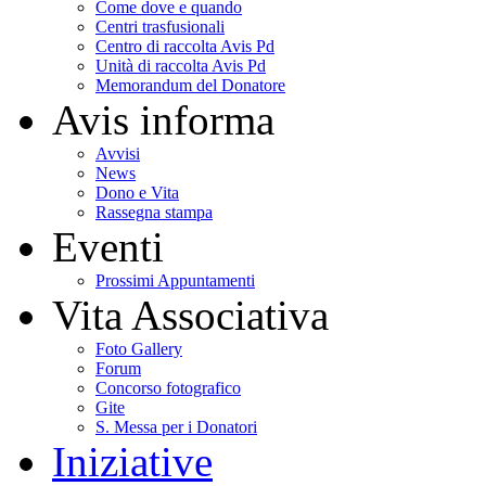
Come dove e quando
Centri trasfusionali
Centro di raccolta Avis Pd
Unità di raccolta Avis Pd
Memorandum del Donatore
Avis informa
Avvisi
News
Dono e Vita
Rassegna stampa
Eventi
Prossimi Appuntamenti
Vita Associativa
Foto Gallery
Forum
Concorso fotografico
Gite
S. Messa per i Donatori
Iniziative