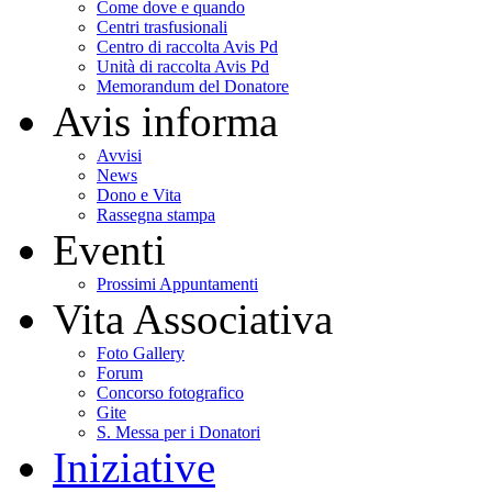
Come dove e quando
Centri trasfusionali
Centro di raccolta Avis Pd
Unità di raccolta Avis Pd
Memorandum del Donatore
Avis informa
Avvisi
News
Dono e Vita
Rassegna stampa
Eventi
Prossimi Appuntamenti
Vita Associativa
Foto Gallery
Forum
Concorso fotografico
Gite
S. Messa per i Donatori
Iniziative