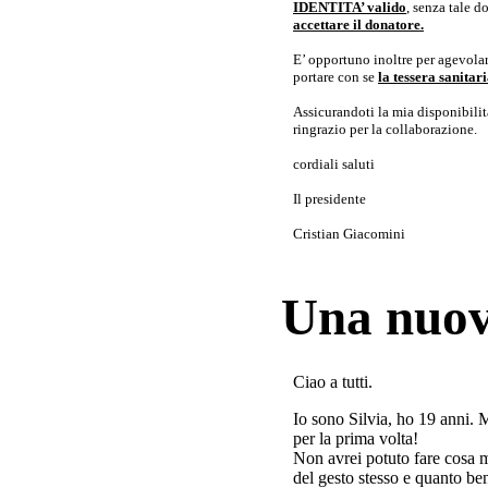
IDENTITA’ valido
, senza tale 
accettare il donatore.
E’ opportuno inoltre per agevolar
portare con se
la tessera sanita
Assicurandoti la mia disponibilità 
ringrazio per la collaborazione.
cordiali saluti
Il presidente
Cristian Giacomini
Una nuov
Ciao a tutti.
Io sono Silvia, ho 19 anni. 
per la prima volta!
Non avrei potuto fare cosa 
del gesto stesso e quanto ben