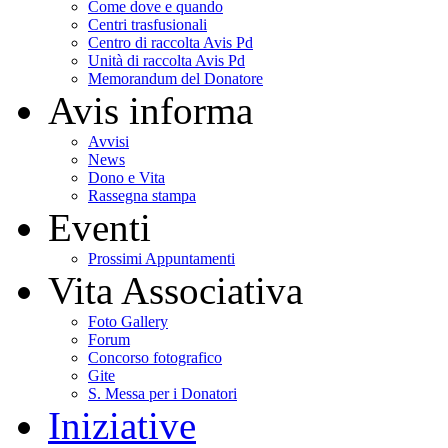
Come dove e quando
Centri trasfusionali
Centro di raccolta Avis Pd
Unità di raccolta Avis Pd
Memorandum del Donatore
Avis informa
Avvisi
News
Dono e Vita
Rassegna stampa
Eventi
Prossimi Appuntamenti
Vita Associativa
Foto Gallery
Forum
Concorso fotografico
Gite
S. Messa per i Donatori
Iniziative