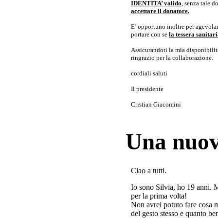
IDENTITA’ valido
, senza tale 
accettare il donatore.
E’ opportuno inoltre per agevolar
portare con se
la tessera sanita
Assicurandoti la mia disponibilità 
ringrazio per la collaborazione.
cordiali saluti
Il presidente
Cristian Giacomini
Una nuov
Ciao a tutti.
Io sono Silvia, ho 19 anni. 
per la prima volta!
Non avrei potuto fare cosa 
del gesto stesso e quanto ben