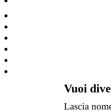
Vuoi div
Lascia
nom