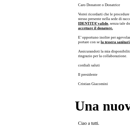
Caro Donatore o Donatrice
Vorrei ricordarti che le procedur
stesso presente nella sede di rac
IDENTITA’ valido
, senza tale 
accettare il donatore.
E’ opportuno inoltre per agevolar
portare con se
la tessera sanita
Assicurandoti la mia disponibilità 
ringrazio per la collaborazione.
cordiali saluti
Il presidente
Cristian Giacomini
Una nuov
Ciao a tutti.