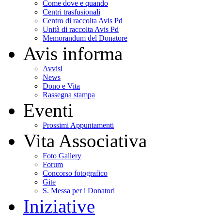
Come dove e quando
Centri trasfusionali
Centro di raccolta Avis Pd
Unità di raccolta Avis Pd
Memorandum del Donatore
Avis informa
Avvisi
News
Dono e Vita
Rassegna stampa
Eventi
Prossimi Appuntamenti
Vita Associativa
Foto Gallery
Forum
Concorso fotografico
Gite
S. Messa per i Donatori
Iniziative