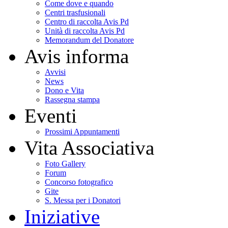
Come dove e quando
Centri trasfusionali
Centro di raccolta Avis Pd
Unità di raccolta Avis Pd
Memorandum del Donatore
Avis informa
Avvisi
News
Dono e Vita
Rassegna stampa
Eventi
Prossimi Appuntamenti
Vita Associativa
Foto Gallery
Forum
Concorso fotografico
Gite
S. Messa per i Donatori
Iniziative