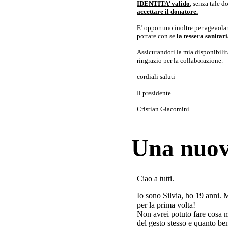
IDENTITA’ valido
, senza tale 
accettare il donatore.
E’ opportuno inoltre per agevolar
portare con se
la tessera sanita
Assicurandoti la mia disponibilità 
ringrazio per la collaborazione.
cordiali saluti
Il presidente
Cristian Giacomini
Una nuov
Ciao a tutti.
Io sono Silvia, ho 19 anni. 
per la prima volta!
Non avrei potuto fare cosa 
del gesto stesso e quanto ben