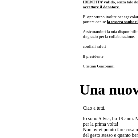
IDENTITA’ valido
, senza tale 
accettare il donatore.
E’ opportuno inoltre per agevolar
portare con se
la tessera sanita
Assicurandoti la mia disponibilità 
ringrazio per la collaborazione.
cordiali saluti
Il presidente
Cristian Giacomini
Una nuov
Ciao a tutti.
Io sono Silvia, ho 19 anni. 
per la prima volta!
Non avrei potuto fare cosa 
del gesto stesso e quanto ben