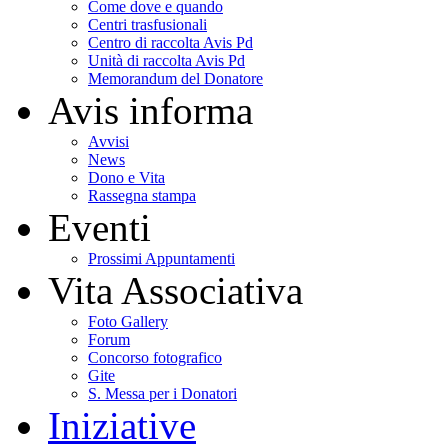
Come dove e quando
Centri trasfusionali
Centro di raccolta Avis Pd
Unità di raccolta Avis Pd
Memorandum del Donatore
Avis informa
Avvisi
News
Dono e Vita
Rassegna stampa
Eventi
Prossimi Appuntamenti
Vita Associativa
Foto Gallery
Forum
Concorso fotografico
Gite
S. Messa per i Donatori
Iniziative