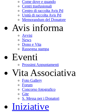
Come dove e quando
Centri trasfusionali
Centro di raccolta Avis Pd
Unità di raccolta Avis Pd
Memorandum del Donatore
Avis informa
Avvisi
News
Dono e Vita
Rassegna stampa
Eventi
Prossimi Appuntamenti
Vita Associativa
Foto Gallery
Forum
Concorso fotografico
Gite
S. Messa per i Donatori
Iniziative