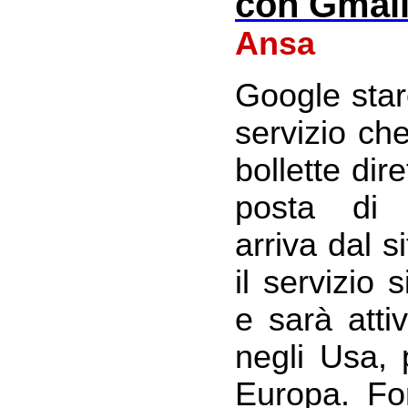
con Gmai
Ansa
Google sta
servizio ch
bollette dir
posta di G
arriva dal 
il servizio
e sarà atti
negli Usa, 
Europa. For