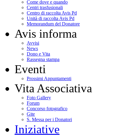
Come dove e quando
Centri trasfusionali
Centro di raccolta Avis Pd
Unità di raccolta Avis Pd
Memorandum del Donatore
Avis informa
Avvisi
News
Dono e Vita
Rassegna stampa
Eventi
Prossimi Appuntamenti
Vita Associativa
Foto Gallery
Forum
Concorso fotografico
Gite
S. Messa per i Donatori
Iniziative