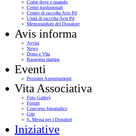
Come dove e quando
Centri trasfusionali
Centro di raccolta Avis Pd
Unità di raccolta Avis Pd
Memorandum del Donatore
Avis informa
Avvisi
News
Dono e Vita
Rassegna stampa
Eventi
Prossimi Appuntamenti
Vita Associativa
Foto Gallery
Forum
Concorso fotografico
Gite
S. Messa per i Donatori
Iniziative