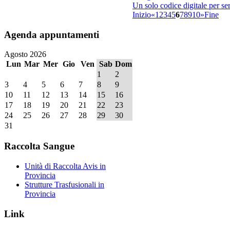
Un solo codice digitale per se
Inizio
«
1
2
3
4
5
6
7
8
9
10
»
Fine
Agenda
appuntamenti
Agosto 2026
Lun
Mar
Mer
Gio
Ven
Sab
Dom
1
2
3
4
5
6
7
8
9
10
11
12
13
14
15
16
17
18
19
20
21
22
23
24
25
26
27
28
29
30
31
Raccolta
Sangue
Unità di Raccolta Avis in
Provincia
Strutture Trasfusionali in
Provincia
Link